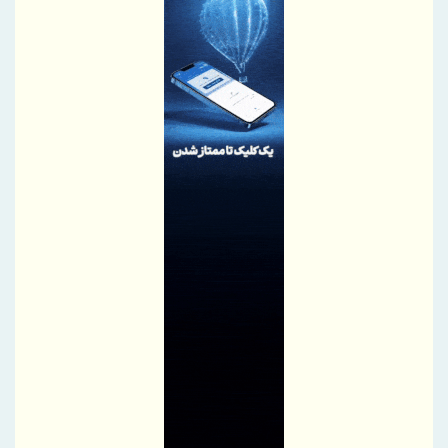
بهره گیری حداکثری از ظرفیت موافقتنامه تجارت آزاد ایران و روسیه
معاونت توسعه مدیریت و منابع انسانی منطقه آزاد دوغارون علت
استراتژی اعطای امتیاز خاص جذب سرمایه‌های انسانی بومی در آزمون
استخدامی اخیر را تشریح نمود
گامی بلند به سوی آینده؛ تأسیس «واحد آموزش هوشمند» در منطقه
آزاد تجاری-صنعتی دوغارون برای توانمندسازی کارکنان و مردم
موج بی‌پایان زائران حسینی در مرز شلمچه ادامه دارد
شفاف‌سازی درباره نحوه محاسبه اینترنت داخلی و بین‌المللی
بانک مرکزی، استفادۀ واردکنندگان اقلام سلامت‌محور از اوراق گام را
مجدداً تا پایان سال ۱۴۰۵ تمدید کرد
تغییر مثبت در عملکرد مالی بانک صادرات ایران/ درآمد عملیاتی 80
درصد رشد کرد
رئیس‌کل سازمان توسعه تجارت ایران، به همراه وزیر صمت وارد
قرقیزستان شد
پیام محمود نجفی عرب، رئیس اتاق بازرگانی، صنایع، معادن و کشاورزی