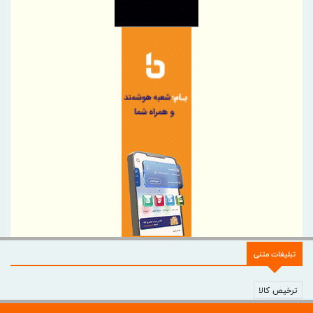
تهران در آستانه 17 مرداد ، روز خبرنگار
نایب‌رئیس اتاق ایران راهی باکو شد
اطلاعیه سازمان تأمین اجتماعی درخصوص وضعیت فعالیت سامانه‌های
ارائه خدمات
ضرورت گذار صنعت بیمه به مدل‌های اعتبارسنجی چندبعدی
پرداخت خسارت ۵۰۰ میلیارد تومانی بیمه رازی به شرکت هواپیمایی
کارون
بیمه پارسیان، همراه زائران اربعین با پوشش های بیمه های مسئولیت
برگزاری چهارمین نشست هم اندیشی مدیران بیمه البرز با رؤسای تشکل
های صنفی نمایندگان
وقتی «عملکرد» از راز ثروت پنهان آسیا رونمایی می کند
دیدار مدیر هماهنگی مناطق ویژه اقتصادی کشور با مدیرعامل شهر
صنعتی کاوه
تبلیغات متنی
بسیج ظرفیت‌های منطقه آزاد دوغارون برای تکریم زائران حسینی
تردد در شلمچه از مرز یک و نیم میلیون زائر گذشت
ترخیص کالا
سازمان منطقه آزاد اروند با بسیج همه ظرفیت‌ها، شلمچه را برای