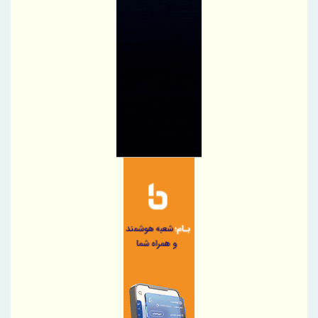
مجدداً تا پایان سال ۱۴۰۵ تمدید کرد
تغییر مثبت در عملکرد مالی بانک صادرات ایران/ درآمد عملیاتی 80
درصد رشد کرد
رئیس‌کل سازمان توسعه تجارت ایران، به همراه وزیر صمت وارد
قرقیزستان شد
پیام محمود نجفی عرب، رئیس اتاق بازرگانی، صنایع، معادن و کشاورزی
تهران در آستانه 17 مرداد ، روز خبرنگار
نایب‌رئیس اتاق ایران راهی باکو شد
اطلاعیه سازمان تأمین اجتماعی درخصوص وضعیت فعالیت سامانه‌های
ارائه خدمات
ضرورت گذار صنعت بیمه به مدل‌های اعتبارسنجی چندبعدی
پرداخت خسارت ۵۰۰ میلیارد تومانی بیمه رازی به شرکت هواپیمایی
کارون
بیمه پارسیان، همراه زائران اربعین با پوشش های بیمه های مسئولیت
برگزاری چهارمین نشست هم اندیشی مدیران بیمه البرز با رؤسای تشکل