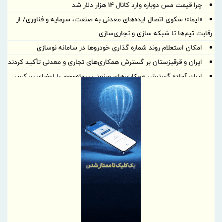
چرا قیمت مس دوباره وارد کانال ۱۴ هزار دلار شد
«ایما»؛ سکوی اتصال ایده‌های معدنی به صنعت، سرمایه و فناوری/ از
رقابت تیم‌ها تا شبکه سازی و تجاری‌سازی
امکان استعلام روند شماره گذاری خودروها در سامانه نوسازی
ایران و قرقیزستان بر گسترش همکاری‌های تجاری و معدنی تأکید کردند
ایران آماده گسترش همکاری‌های صنعتی پروژه‌محور با اعضای بریکس
است
بهره گیری حداکثری از ظرفیت موافقتنامه تجارت آزاد ایران و روسیه
معاونت توسعه مدیریت و منابع انسانی منطقه آزاد دوغارون علت
استراتژی اعطای امتیاز خاص جذب سرمایه‌های انسانی بومی در آزمون
استخدامی اخیر را تشریح نمود
گامی بلند به سوی آینده؛ تأسیس «واحد آموزش هوشمند» در منطقه
آزاد تجاری-صنعتی دوغارون برای توانمندسازی کارکنان و مردم
موج بی‌پایان زائران حسینی در مرز شلمچه ادامه دارد
شفاف‌سازی درباره نحوه محاسبه اینترنت داخلی و بین‌المللی
بانک مرکزی، استفادۀ واردکنندگان اقلام سلامت‌محور از اوراق گام را