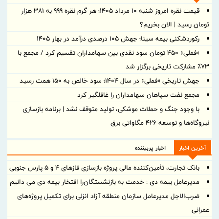
قیمت نقره امروز شنبه ۱۰ مرداد ۱۴۰۵؛ هر گرم نقره ۹۹۹ به ۳۸۱ هزار
تومان رسید | الان بخریم؟
رکوردشکنی بیمه سینا؛ جهش 105 درصدی درآمد در بهار 1405
«فملی» ۴۵۰ تومان سود نقدی بین سهامداران تقسیم کرد / مجمع با
۷۳٪ مشارکت تاریخی برگزار شد
جهش تاریخی «فملی» در سال ۱۴۰۴؛ سود خالص به ۱۵۰ همت رسید
مجمع نفت سپاهان سهامداران را غافلگیر کرد
با وجود جنگ و حملات موشکی، تولید متوقف نشد | برنامه بازسازی
نیروگاه‌ها و توسعه ۴۲۶ مگاواتی برق
آخرین اخبار
اخبار پربیننده
بانک تجارت، تأمین‌کننده مالی پروژه بازسازی فازهای ۴ و ۵ پارس جنوبی
مدیرعامل بیمه دی : خدمت به بازنشستگان‌را افتخار بیمه دی می دانیم
ضرب‌الاجل مدیرعامل سازمان منطقه آزاد انزلی برای تكمیل پروژه‌های
عمرانی