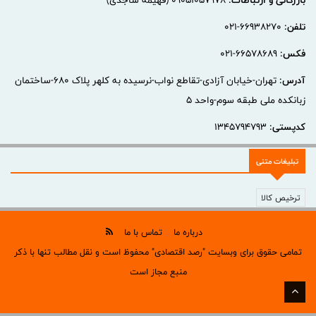
بازرگانی و ارتباطات:
09051057978 (فهیمه ساجدی)
تلفن:
66938270-021
فکس:
66578689-021
آدرس:
تهران-خیابان آزادی-تقاطع نواب-نرسیده به کلهر پلاک 680-ساختمان
زبانکده ملی طبقه سوم-واحد 5
کدپستی:
1345794793
تبلیغات متنی
ترخیص کالا
درباره ما
تماس با ما
تمامی حقوق برای وبسایت "رصد اقتصادی" محفوظ است و نقل مطالب تنها با ذکر
منبع مجاز است