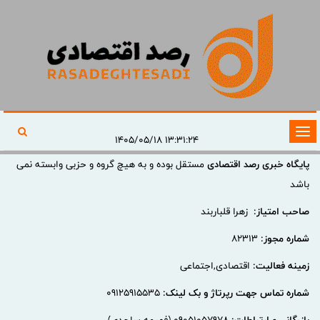
تغییر
۱۳:۳۱:۲۴ ۱۴۰۵/۰۵/۱۸
وضعیت
پایگاه خبری رصد اقتصادی
مستقل بوده و به هیچ گروه و حزبی وابسته نمی
ناوبری
باشد
صاحب امتیاز:
زهرا قلباربند
شماره مجوز:
82313
زمینه فعالیت:
اقتصادی,اجتماعی
شماره تماس جهت رپرتاژ و بک لینک:
09125915535