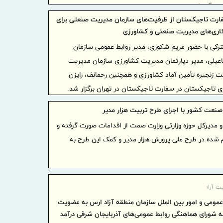
سی دانست.
پتروشیمی‌ه
ارت تاجیکستان از ظرفیت‌های سازمان مدیریت صنعتی برای
پتروشیمی ا
ری‌های مدیریت صنعتی و کشاورزی
توسعه ز
ی با حضور مریم شکوری، مدیر روابط عمومی سازمان
اکتشاف و م
یلی، مدیر دپارتمان مدیریت کشاورزی سازمان مدیریت
ایران، 
زنجیره تأمین آماد کشاورزی و همچنین رحمانف، رایزن
اوراسیا در
ی تاجیکستان در سفارت تاجیکستان در تهران برگزار شد.
منطقه‌ای
پرداخت 
نعت کشور با اجرای طرح تربیت هزار مدیر
تأمین اجتما
و مدیرکل حوزه وزارتی وزارت صمت از اقدامات صورت گرفته و
ادامه دارد
م شده در طرح ملی پرورش هزار مدیر و کمک این طرح به
نشست هم
ایران و ساز
کارآمدی 
ت آرا؛
اقتصاد تور
عمومی و امور بین الملل سازمان منطقه آزاد ارس به عضویت
استفاد
 شورای هماهنگی روابط عمومی‌های آذربایجان شرقی درآمد
مبتنی بر ی