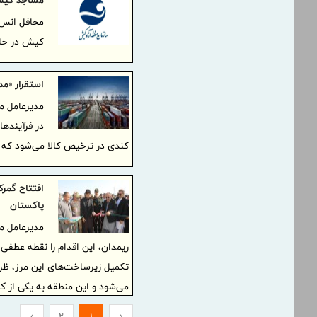
مساجد کیش 
محافل انس ب
کیش در حال
استقرار «مد
در فرآیند‌ه
کندی در ترخیص کالا می‌شود که 
افتتاح گمرک
پاکستان
مدیرعامل من
ریمدان، این اقدام را نقطه عطفی
تکمیل زیرساخت‌های این مرز، ظرف
می‌شود و این منطقه به یکی از 
›
2
1
‹