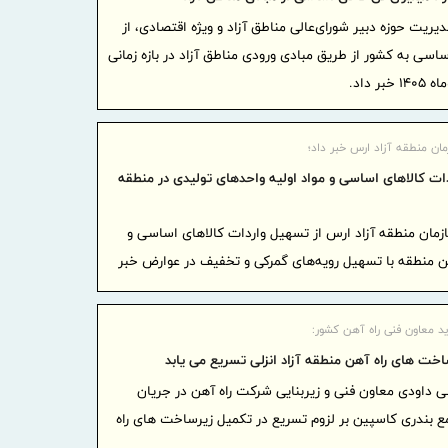
اقتصادی هد
یت حوزه دبیر شورای‌عالی مناطق آزاد و ویژه اقتصادی، از
تُن کالای اساسی به کشور از طریق مبادی ورودی مناطق آزاد در بازه زمانی
تقدیر و
از کلیه همکا
پرداخت
کاهشی شد
مان منطقه آزاد ارس خبر داد؛
ات کالاهای اساسی و مواد اولیه واحدهای تولیدی در منطقه
تجارت‌نو به
فصلی تا
زمان منطقه آزاد ارس از تسهیل واردات کالاهای اساسی و
تجارت‌نو
ین منطقه با تسهیل رویه‌های گمرکی و تخفیف در عوارض خبر
بانک تجا
بازسازی فازهای ۴ و ۵ پا
ید معاون فنی راه آهن کشور:
مدیرعام
خت های راه آهن منطقه آزاد انزلی تسریع می یابد
بازنشستگان‌
داودی معاون فنی و زیربنایی شرکت راه آهن در جریان
ضرب‌الا
مع بندری کاسپین بر لزوم تسریع در تکمیل زیرساخت های راه
انزلی برای 