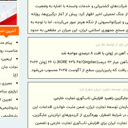
 شرکت‌های کشتیرانی و خدمات وابسته با اشاره به وضعیت
 جنگ تحمیلی اخیر اظهار کرد: پیش از آغاز درگیری‌ها، روزانه
نسیونی و غیرکنوانسیونی از تنگه هرمز عبور می‌کردند، اما با توجه به
ی مسلح جمهوری اسلامی ایران، این میزان در مقطعی به حدود
آخرین اخبا
پیام مد
لی بازار از اواسط ماه می
مناسبت روز 
 ژوئن با افت ۸ درصدی مواجه شد
اربعین؛
قیمت سنگ‌آهن عیار ۶۲ درصد(KORE 62% Fe/Qingdao) تا ۲۶ ژوئن ۲۰۲۶
نجات جان ا
(ع)
ممیزی ب
ازمان توسعه تجارت ایران مطرح کرد:
ترازوی برنا
جایگزین راهبرد افزایش تاب‌آوری تجارت خارجی
تعیین او
سازمان توسعه تجارت ایران، ضمن مثبت خواندن اقدامات این
پتروشیمی‌ه
 شرایط اضطرار، بهره‌گیری از کریدورهای ترانزیتی جایگزین،
پتروشیمی ا
 تجارت ایران برای افزایش تاب‌آوری تجارت خارجی و تضمین
تعیین او