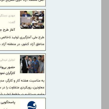
مهدی دستگرد
گفت:
آغاز طرح جا
طرح ملی آمارگیری تولید ناخالص د
مناطق آزاد کشور، در منطقه آزاد م
تجلیل میدانی 
حضور بی‌واس
كارگران نمو
به مناسبت هفته کار و کارگر، مدی
معاونین، رویکردی متفاوت را در 
کنار کارگران و مدیران واحدهای ت
پاسخگویی م
نمودند.