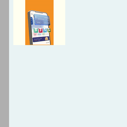
ا، صرفا با شرکت ملی صنایع
یران است
نجیره صنعت مس با تکیه بر
دل‌های نوین تأمین مالی
شریک راهبردی اتحادیه اقتصادی
 مسیر توسعه تجارت و همگرایی
مطالبات بازنشستگان در اولویت
عی؛ پیگیری برای تأمین منابع
 افزایی ستاد اربعین بیمه
مان حج و زیارت برگزار شد
ستاد در ترازوی برنامه تحول و
می
ه از شاخص قیمت سنگ‌آهن
وان به جای شاخص‌های دلاری