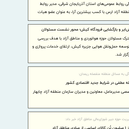
گی روابط عمومی‌های استان آذربایجان شرقی، مدیر روابط
منطقه آزاد ارس با کسب بیشترین آرا، به عنوان عضو هیات
توسعه صادرا
۲۹.۱ درصد
ایر و بازگشایی فرودگاه کیش؛ محور نشست مسئولان
آغاز مرحله 
 مسئولان حوزه هوانوردی و مناطق آزاد با هدف بررسی
توسعه حمل‌ونقل هوایی جزیره کیش، ارتقای خدمات پروازی و
برای هلدین
زار شد.
گام راهب
تقویت زیرس
امدادی مرز
ی به مسائل منطقه منفصله ریمدان:
توسعه ه
طه عطفی در شرایط جدید اقتصادی کشور
افزایش سهم
 مدیرعامل، معاونین و مدیران سازمان منطقه آزاد چابهار
اجرای بر
پایدار، درآ
مشتریان
ت حوزه دبیر شورای‌عالی مناطق آزاد خبر داد:
دکتر للـ
اطق آزاد
منابع بانکی