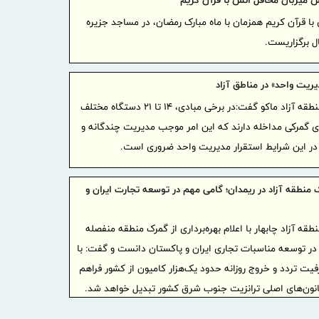
میزبان محافل انس با قرآن کریم
پیام مح
ا قرآن کریم همزمان با ماه مبارک رمضان، در مساجد جزیره
بازرگانی، ص
 برگزاریست.
آستانه 17 مرداد ، روز خبرنگار
نایب‌رئی
یریت واحد» در مناطق آزاد
اطلاعیه
مدیرعامل منطقه آزاد ماکو گفت:در برخی مبادی، ۱۴ تا ۲۱ دستگاه مختلف
درخصوص وضع
ای گمرکی مداخله دارند که این امر موجب مدیریت چندگانه و
خدمات
در این شرایط استقرار مدیریت واحد ضروری است.
ضرورت گ
اعتبارسنجی
 منطقه آزاد در ریمدان؛ گامی مهم در توسعه تجارت ایران و
رازی به شر
طقه آزاد چابهار با اعلام بهره‌برداری از گمرک منطقه منفصله
بیمه پار
 در توسعه مناسبات تجاری ایران و پاکستان دانست و گفت: با
پوشش های 
یت تردد و خروج روزانه حدود یک‌هزار کامیون از کشور فراهم
برگزاری
کانون‌های اصلی ترانزیت جنوب شرق کشور تبدیل خواهد شد.
مدیران بیمه
صنفی نماین